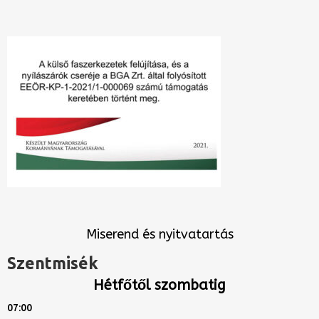
Miserend és nyitvatartás
Szentmisék
Hétfőtől szombatig
07:00