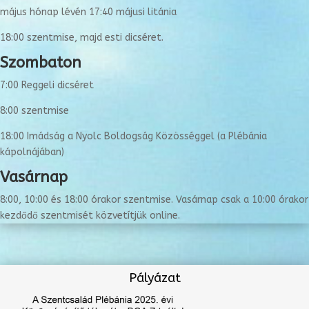
május hónap lévén 17:40 májusi litánia
18:00 szentmise, majd esti dicséret.
Szombaton
7:00 Reggeli dicséret
8:00 szentmise
18:00 Imádság a Nyolc Boldogság Közösséggel (a Plébánia
kápolnájában)
Vasárnap
8:00, 10:00 és 18:00 órakor szentmise. Vasárnap csak a 10:00 órakor
kezdődő szentmisét közvetítjük online.
Pályázat