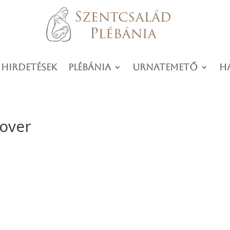
 hirdetések
Plébánia
Urnatemető
H
cover