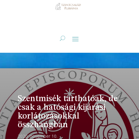
Szentmisék tarthatóak, de
csak a hatósági kijárási
korlátozásokkal
összhangban
2020. november 10.