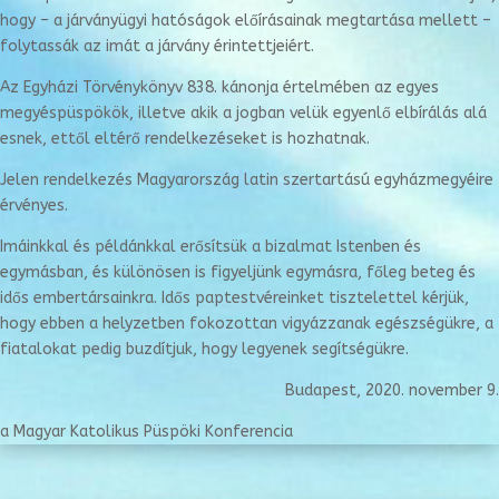
hogy – a járványügyi hatóságok előírásainak megtartása mellett –
folytassák az imát a járvány érintettjeiért.
Az Egyházi Törvénykönyv 838. kánonja értelmében az egyes
megyéspüspökök, illetve akik a jogban velük egyenlő elbírálás alá
esnek, ettől eltérő rendelkezéseket is hozhatnak.
Jelen rendelkezés Magyarország latin szertartású egyházmegyéire
érvényes.
Imáinkkal és példánkkal erősítsük a bizalmat Istenben és
egymásban, és különösen is figyeljünk egymásra, főleg beteg és
idős embertársainkra. Idős paptestvéreinket tisztelettel kérjük,
hogy ebben a helyzetben fokozottan vigyázzanak egészségükre, a
fiatalokat pedig buzdítjuk, hogy legyenek segítségükre.
Budapest, 2020. november 9.
a Magyar Katolikus Püspöki Konferencia