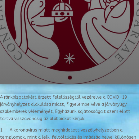
A ránkbízottakért érzett felelősségtől vezérelve a COVID-19
járványhelyzet alakulása miatt, figyelembe véve a járványügyi
szakemberek véleményét, Egyházunk sajátosságait szem előtt
tartva visszavonásig az alábbiakat kérjük:
1. A koronavírus miatt meghirdetett veszélyhelyzetben a
templomok, mint a lelki feltöltődés és imádság helyei különösen