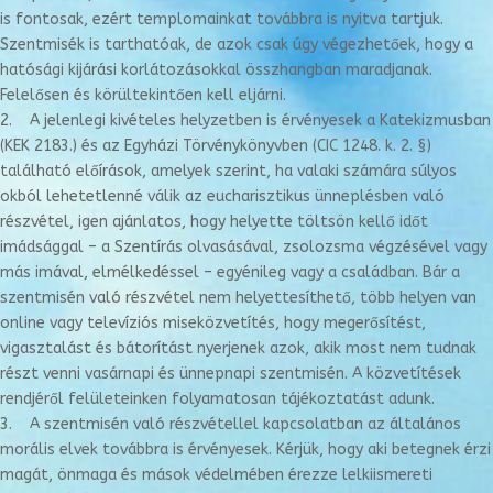
is fontosak, ezért templomainkat továbbra is nyitva tartjuk.
Szentmisék is tarthatóak, de azok csak úgy végezhetőek, hogy a
hatósági kijárási korlátozásokkal összhangban maradjanak.
Felelősen és körültekintően kell eljárni.
2. A jelenlegi kivételes helyzetben is érvényesek a Katekizmusban
(KEK 2183.) és az Egyházi Törvénykönyvben (CIC 1248. k. 2. §)
található előírások, amelyek szerint, ha valaki számára súlyos
okból lehetetlenné válik az eucharisztikus ünneplésben való
részvétel, igen ajánlatos, hogy helyette töltsön kellő időt
imádsággal – a Szentírás olvasásával, zsolozsma végzésével vagy
más imával, elmélkedéssel – egyénileg vagy a családban. Bár a
szentmisén való részvétel nem helyettesíthető, több helyen van
online vagy televíziós miseközvetítés, hogy megerősítést,
vigasztalást és bátorítást nyerjenek azok, akik most nem tudnak
részt venni vasárnapi és ünnepnapi szentmisén. A közvetítések
rendjéről felületeinken folyamatosan tájékoztatást adunk.
3. A szentmisén való részvétellel kapcsolatban az általános
morális elvek továbbra is érvényesek. Kérjük, hogy aki betegnek érzi
magát, önmaga és mások védelmében érezze lelkiismereti