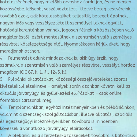
kötelességének, hogy mielőbb orvoshoz forduljon, és ne menjen
közösségbe. Idősebb, veszélyeztetett, illetve beteg testvéreink,
továbbá azok, akik kötelességüket teljesítik, beteget ápolnak,
nagyon idős vagy veszélyeztetett személlyel laknak együtt,
hatósági karanténban vannak, jogosan félnek a közösségben való
megjelenéstől, ezért mentesülnek a szentmisén való személyes
részvétel kötelezettsége alól. Nyomatékosan kérjük őket, hogy
maradjanak otthon.
4. Felmentést adunk mindazoknak is, akik úgy érzik, hogy
számukra a szentmisén való személyes részvétel veszélyt hordoz
magában (CIC 87. k. 1. §., 1245. k.).
5. Plébániai oktatásokat, közösségi összejöveteleket szoros
kivételektől eltekintve – amelyek során azonban követni kell az
aktuális járványügyi és gyülekezési előírásokat – csak online
formában tartsanak meg.
6. Templomainkban, egyházi intézményeinkben és plébániáinkon,
valamint a szentségkiszolgáltatásban, illetve oktatási, szociális
és egészségügyi intézményeinkben továbbra is mindenben
kövessék a vonatkozó járványügyi előírásokat.
7. A plébániai és a szerzetesközösségeket továbbra is bátorítjuk,