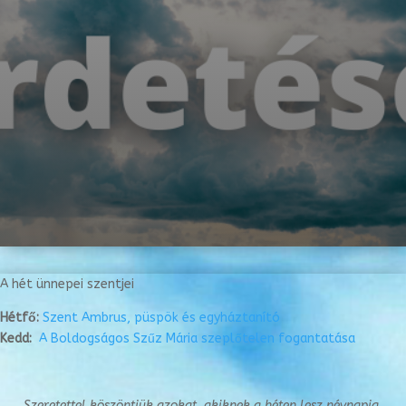
A hét ünnepei szentjei
Hétfő:
Szent Ambrus, püspök és egyháztanító
Kedd:
A Boldogságos Szűz Mária szeplőtelen fogantatása
Szeretettel köszöntjük azokat, akiknek a héten lesz névnapja,