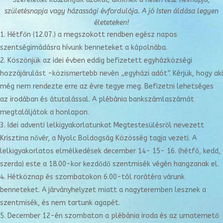
születésnapja vagy
házassági évfordulója. A jó Isten áldása legyen
életeteken!
Hétfőn (12.07.) a megszokott rendben egész napos
szentségimádásra hívunk benneteket a kápolnába.
Köszönjük az idei évben eddig befizetett egyházközségi
hozzájárulást -közismertebb nevén „egyházi adót”. Kérjük, hogy aki
még nem rendezte erre az évre tegye meg. Befizetni lehetséges
az irodában és átutalással. A plébánia bankszámlaszámát
megtaláljátok a honlapon.
Idei adventi lelkigyakorlatunkat Megtestesülésről nevezett
Krisztina nővér, a Nyolc Boldogság Közösség tagja vezeti. A
lelkigyakorlatos elmélkedések december 14- 15- 16. (hétfő, kedd,
szerda) este a 18.00-kor kezdődő szentmisék végén hangzanak el.
Hétköznap és szombatokon 6.00-tól rorátéra várunk
benneteket. A járványhelyzet miatt a nagyteremben lesznek a
szentmisék, és nem tartunk agapét.
December 12-én szombaton a plébánia iroda és az urnatemető