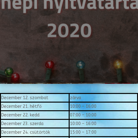
December 12. szombat
zárva
December 21. hétfő
10:00 – 16:00
December 22. kedd
07:00 – 10:00
December 23. szerda
10:00 – 16:00
December 24. csütörtök
15:00 – 17:00