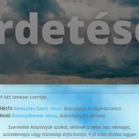
A hét ünnepei szentjei:
Hétfő:
Keresztes Szent János
, áldozópap és egyháztanító
Kedd:
Boldog Brenner János
, áldozópap és vértanú
Szeretettel köszöntjük azokat, akiknek a héten lesz névnapja,
születésnapja vagy
házassági évfordulója. A jó Isten áldása legyen