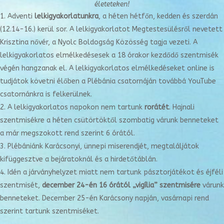
életeteken!
Adventi
lelkigyakorlatunkra
, a héten hétfőn, kedden és szerdán
(12.14-16.) kerül sor. A lelkigyakorlatot Megtestesülésről nevetett
Krisztina nővér, a Nyolc Boldogság Közösség tagja vezeti. A
lelkigyakorlatos elmélkedésesek a 18 órakor kezdődő szentmisék
végén hangzanak el. A lelkigyakorlatos elmélkedéseket online is
tudjátok követni élőben a Plébánia csatornáján továbbá YouTube
csatornánkra is felkerülnek.
A lelkigyakorlatos napokon nem tartunk
rorátét
. Hajnali
szentmisékre a héten csütörtöktől szombatig várunk benneteket
a már megszokott rend szerint 6 órától.
Plébániánk Karácsonyi, ünnepi miserendjét, megtaláljátok
kifüggesztve a bejáratoknál és a hirdetőtáblán.
Idén a járványhelyzet miatt nem tartunk pásztorjátékot és éjféli
szentmisét,
december 24-én 16 órától „vigília” szentmisére
várunk
benneteket. December 25-én Karácsony napján, vasárnapi rend
szerint tartunk szentmiséket.