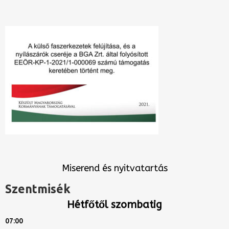
Miserend és nyitvatartás
Szentmisék
Hétfőtől szombatig
07:00