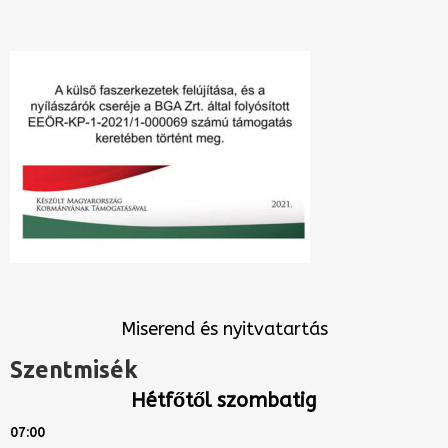
Miserend és nyitvatartás
Szentmisék
Hétfőtől szombatig
07:00