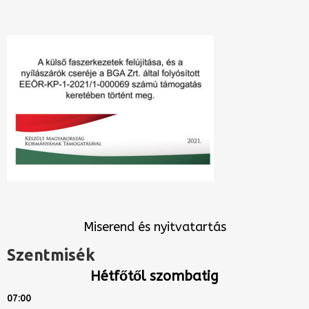
Miserend és nyitvatartás
Szentmisék
Hétfőtől szombatig
07:00