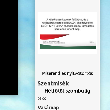
Miserend és nyitvatartás
Szentmisék
Hétfőtől szombatig
07:00
Vasárnap