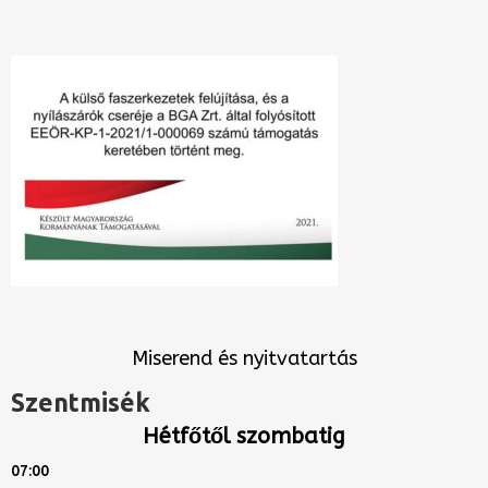
Miserend és nyitvatartás
Szentmisék
Hétfőtől szombatig
07:00