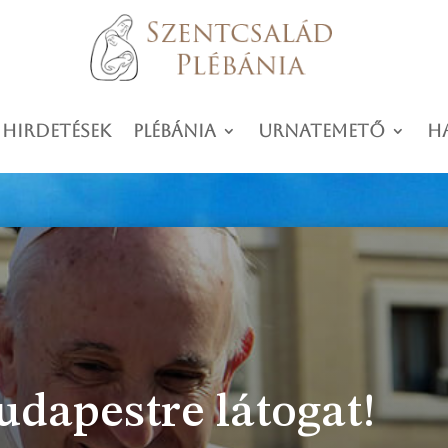
 hirdetések
Plébánia
Urnatemető
H
dapestre látogat!