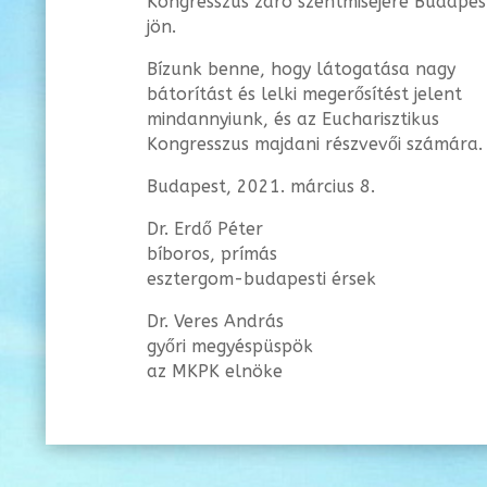
Kongresszus záró szentmiséjére Budapes
jön.
Bízunk benne, hogy látogatása nagy
bátorítást és lelki megerősítést jelent
mindannyiunk, és az Eucharisztikus
Kongresszus majdani részvevői számára.
Budapest, 2021. március 8.
Dr. Erdő Péter
bíboros, prímás
esztergom-budapesti érsek
Dr. Veres András
győri megyéspüspök
az MKPK elnöke