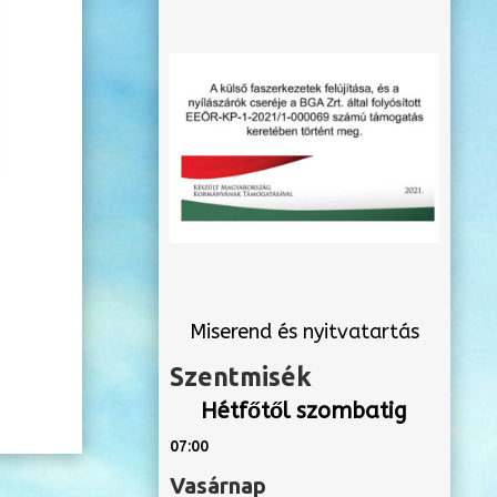
Miserend és nyitvatartás
Szentmisék
Hétfőtől szombatig
07:00
Vasárnap