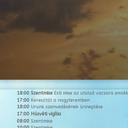
18:00 Szentmise
Esti mise az utolsó vacsora emlé
17:00
Keresztút a nagyteremben
18:00
Urunk szenvedésének ünneplése
17:00 Húsvéti vigília
08:00
Szentmise
10:00
Szentmise