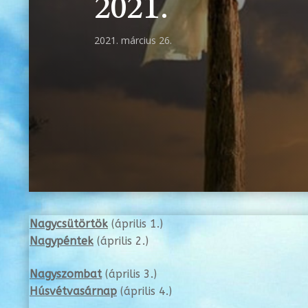
2021.
2021. március 26.
Nagycsütörtök
(április 1.)
Nagypéntek
(április 2.)
Nagyszombat
(április 3.)
Húsvétvasárnap
(április 4.)