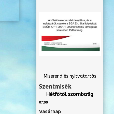
Miserend és nyitvatartás
Szentmisék
Hétfőtől szombatig
07:00
Vasárnap