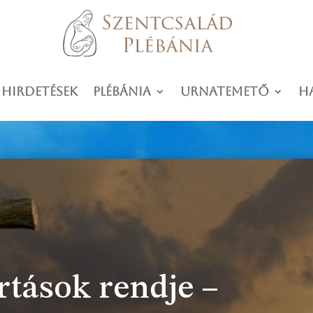
 hirdetések
Plébánia
Urnatemető
H
rtások rendje –