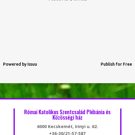
Powered by
Issuu
Publish for Free
Római Katolikus Szentcsalád Plébánia és
Közösségi ház
6000 Kecskemét, Irinyi u. 62.
+36-30/21-57-587