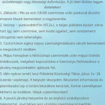
születésnapja vagy
házassági évfordulója. A jó Isten áldása legyen
életeteken!
(Délelőtt: )
Ma az esti (18.00) szentmise után pünkösdi dicsőítő
imaesre hívunk benneteket a nagyterembe.
Holnap – pünkösdhétfőn (05.24.), a teljes plébánia épület zárva
tart így, sem szentmise, sem irodai ügyelet, sem urnatemető
látogatás nem lehetséges.
Csütörtökön egész napos szentségimádásara várunk benneteket
a megszokott rendben.
Május hónapban a hétköznapi szentmisék után májusi litániát
imádkozunk, melyeket kapcsolódva a Szentatya felhívásához a
járvány megszűnéséért ajánlunk fel.
Idén nyáron ismét lesz Plébániai Közösségi Tábor, július 14-18.
(szerda-vasárnap). A helyszín Veszprém. Részletet információk és
jelentkezési lap a listára kiküldésre kerültek, illetve személyesen
kérhető az irodában. Várjuk a jelentkezőket!
A javuló járvány helyzetre és az enyhülő szabályozásra
tekintettel, jövő héten lesz utoljára szentmise közvetítés.