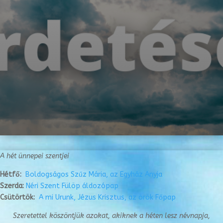
A hét ünnepei szentjei
Hétfő:
Boldogságos Szűz Mária, az Egyház Anyja
Szerda:
Néri Szent Fülöp áldozópap
Csütörtök:
A mi Urunk, Jézus Krisztus, az örök Főpap
Szeretettel köszöntjük azokat, akiknek a héten lesz névnapja,