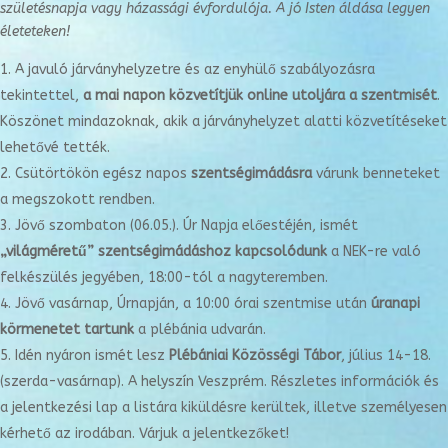
születésnapja vagy
házassági évfordulója. A jó Isten áldása legyen
életeteken!
A javuló járványhelyzetre és az enyhülő szabályozásra
tekintettel,
a mai napon közvetítjük online utoljára a szentmisét
.
Köszönet mindazoknak, akik a járványhelyzet alatti közvetítéseket
lehetővé tették.
Csütörtökön egész napos
szentségimádásra
várunk benneteket
a megszokott rendben.
Jövő szombaton (06.05.). Úr Napja előestéjén, ismét
„világméretű” szentségimádáshoz kapcsolódunk
a NEK-re való
felkészülés jegyében, 18:00-tól a nagyteremben.
Jövő vasárnap, Úrnapján, a 10:00 órai szentmise után
úranapi
körmenetet tartunk
a plébánia udvarán.
Idén nyáron ismét lesz
Plébániai Közösségi Tábor
, július 14-18.
(szerda-vasárnap). A helyszín Veszprém. Részletes információk és
a jelentkezési lap a listára kiküldésre kerültek, illetve személyesen
kérhető az irodában. Várjuk a jelentkezőket!