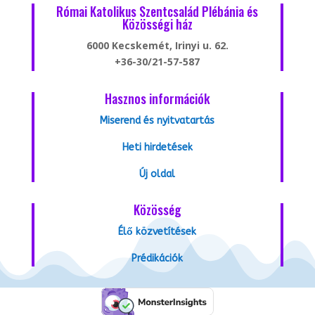
Római Katolikus Szentcsalád Plébánia és
Közösségi ház
6000 Kecskemét, Irinyi u. 62.
+36-30/21-57-587
Hasznos információk
Miserend és nyitvatartás
Heti hirdetések
Új oldal
Közösség
Élő közvetítések
Prédikációk