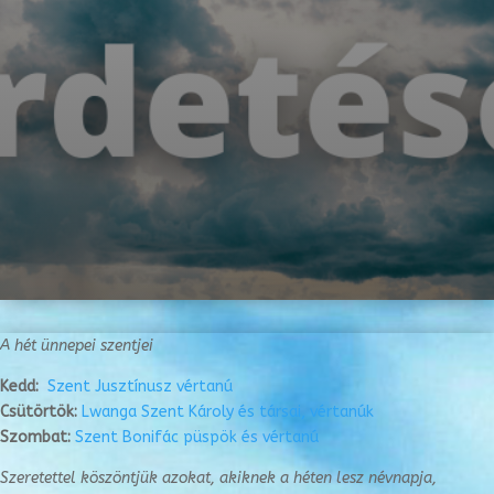
A hét ünnepei szentjei
Kedd:
Szent Jusztínusz vértanú
Csütörtök:
Lwanga Szent Károly és társai, vértanúk
Szombat:
Szent Bonifác püspök és vértanú
Szeretettel köszöntjük azokat, akiknek a héten lesz névnapja,