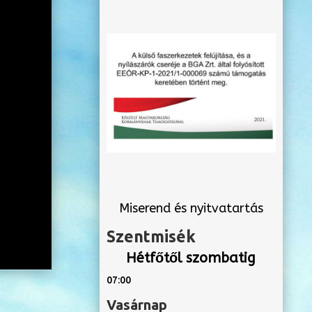
Miserend és nyitvatartás
Szentmisék
Hétfőtől szombatig
07:00
Vasárnap