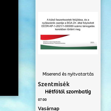
Miserend és nyitvatartás
Szentmisék
Hétfőtől szombatig
07:00
Vasárnap