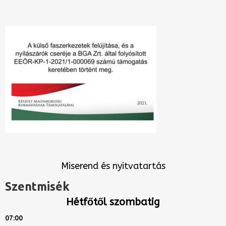
Miserend és nyitvatartás
Szentmisék
Hétfőtől szombatig
07:00