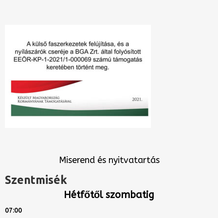
Miserend és nyitvatartás
Szentmisék
Hétfőtől szombatig
07:00