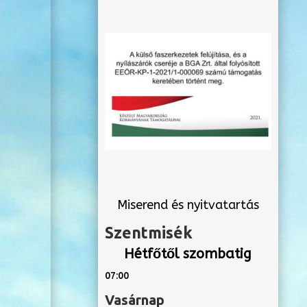
Miserend és nyitvatartás
Szentmisék
Hétfőtől szombatig
07:00
Vasárnap