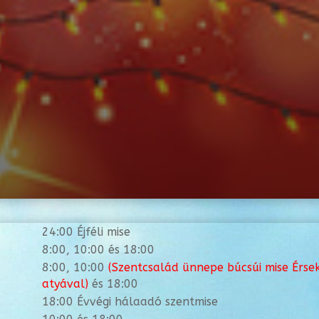
24:00 Éjféli mise
8:00, 10:00 és 18:00
8:00, 10:00
(Szentcsalád ünnepe búcsúi mise Érse
atyával)
és 18:00
18:00 Évvégi hálaadó szentmise