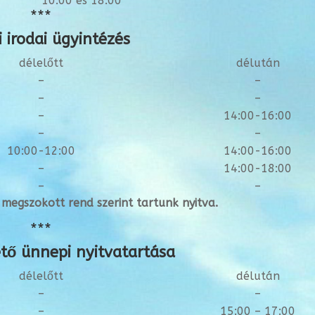
10:00 és 18:00
***
 irodai ügyintézés
délelőtt
délután
–
–
–
–
–
14:00-16:00
–
–
10:00-12:00
14:00-16:00
–
14:00-18:00
–
–
megszokott rend szerint tartunk nyitva.
***
tő ünnepi nyitvatartása
délelőtt
délután
–
–
–
15:00 – 17:00