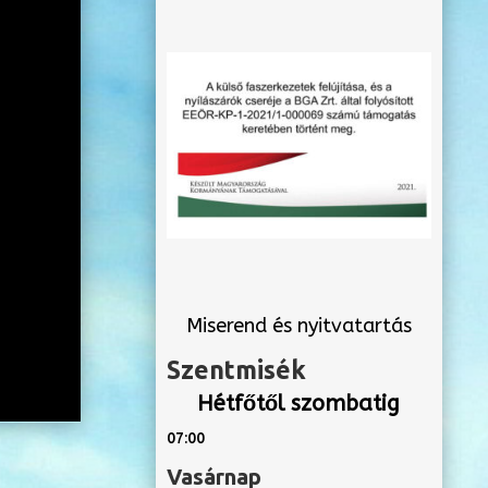
Miserend és nyitvatartás
Szentmisék
Hétfőtől szombatig
07:00
Vasárnap