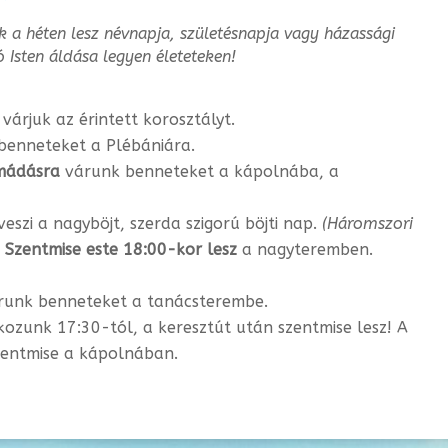
k a héten lesz névnapja, születésnapja vagy
házassági
ó Isten áldása legyen életeteken!
várjuk az érintett korosztályt.
enneteket a Plébániára.
mádásra
várunk benneteket a kápolnába, a
eszi a nagyböjt, szerda szigorú böjti nap.
(Háromszori
)
Szentmise este 18:00-kor lesz
a nagyteremben.
unk benneteket a tanácsterembe.
ozunk 17:30-tól, a keresztút után szentmise lesz! A
zentmise a kápolnában.