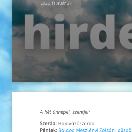
2022. február 27.
A hét ünnepei, szentjei:
Szerda:
Hamvazószerda
Péntek:
Boldog Meszlényi Zoltán, püspö