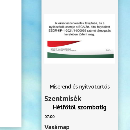
Miserend és nyitvatartás
Szentmisék
Hétfőtől szombatig
07:00
Vasárnap