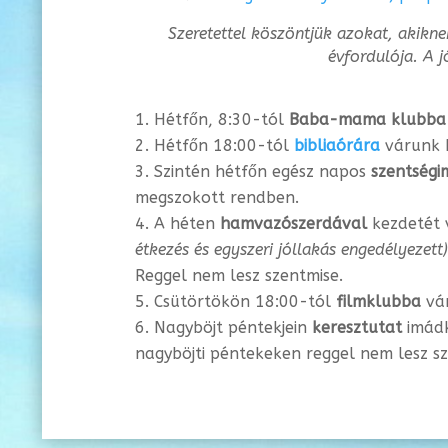
Szeretettel köszöntjük azokat, akikne
évfordulója. A j
Hétfőn, 8:30-tól
Baba-mama klubba
Hétfőn 18:00-tól
bibliaórára
várunk b
Szintén hétfőn egész napos
szentségi
megszokott rendben.
A héten
hamvazószerdával
kezdetét v
étkezés és egyszeri jóllakás engedélyezett
Reggel nem lesz szentmise.
Csütörtökön 18:00-tól
filmklubba
vár
Nagyböjt péntekjein
keresztutat
imádk
nagyböjti péntekeken reggel nem lesz s