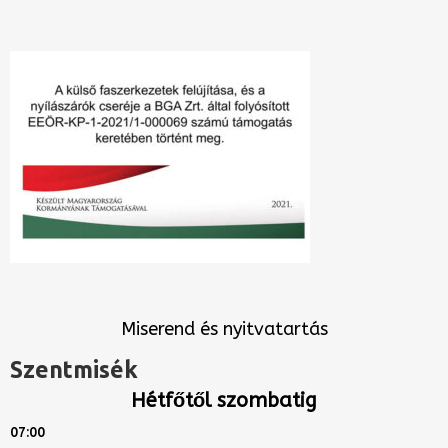
Miserend és nyitvatartás
Szentmisék
Hétfőtől szombatig
07:00