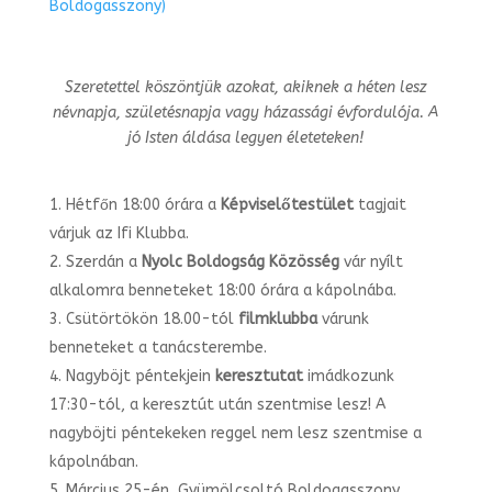
Boldogasszony)
Szeretettel köszöntjük azokat, akiknek a héten lesz
névnapja, születésnapja vagy
házassági évfordulója. A
jó Isten áldása legyen életeteken!
Hétfőn 18:00 órára a
Képviselőtestület
tagjait
várjuk az Ifi Klubba.
Szerdán a
Nyolc Boldogság Közösség
vár nyílt
alkalomra benneteket 18:00 órára a kápolnába.
Csütörtökön 18.00-tól
filmklubba
várunk
benneteket a tanácsterembe.
Nagyböjt péntekjein
keresztutat
imádkozunk
17:30-tól, a keresztút után szentmise lesz! A
nagyböjti péntekeken reggel nem lesz szentmise a
kápolnában.
Március 25-én, Gyümölcsoltó Boldogasszony