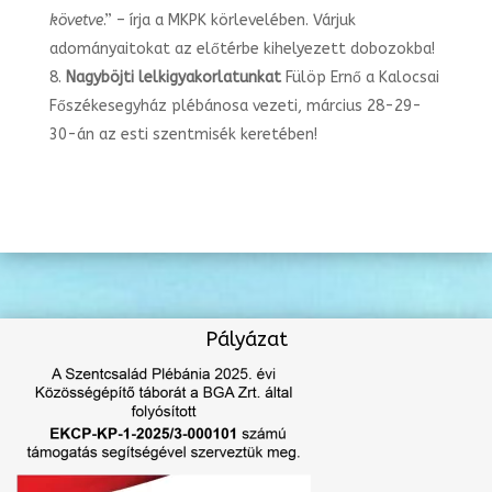
követve
.” – írja a MKPK körlevelében. Várjuk
adományaitokat az előtérbe kihelyezett dobozokba!
Nagyböjti lelkigyakorlatunkat
Fülöp Ernő a Kalocsai
Főszékesegyház plébánosa vezeti, március 28-29-
30-án az esti szentmisék keretében!
Pályázat