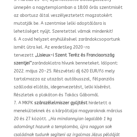
ünnepén a nagytemplomban a 18:00 órás szentmisét
az abortusz által veszélyeztetett magzatokért
mutatják be. A szentmise lelki adoptálásra is
lehetőséget nyújt. Szeretettel várnak mindenkit!
A covid helyzet enyhülésével zarándokcsoportunk
ismét útra kel. Az eredetileg 2020-ra
tervezett
„Lisieux-i Szent Teréz és Franciaország
szentjei”
zarándoklatra hívunk benneteket. Időpont:
2022. május 20-25. Részvételi díj 620 EUR/fő mely
tartalmazza az utazást autóbusszal, félpanziós
szállodai ellátás, idegenvezetést, lelki kísérést.
Részletek a plakáton és Takács Gábornál.
A MKPK
szárazélelmiszer gyűjtést
hirdetett a
menekülteknek és a kárpátaljai magyaroknak március
20 és 27 között. „
Ha mindannyian legalább 1 kg
adományt hozunk a templomba, újra nagyon sok
családnak tudunk segíteni az irgalmas Jézus példáját