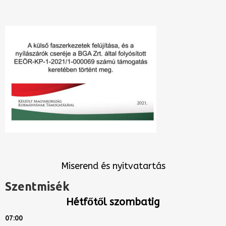
Miserend és nyitvatartás
Szentmisék
Hétfőtől szombatig
07:00