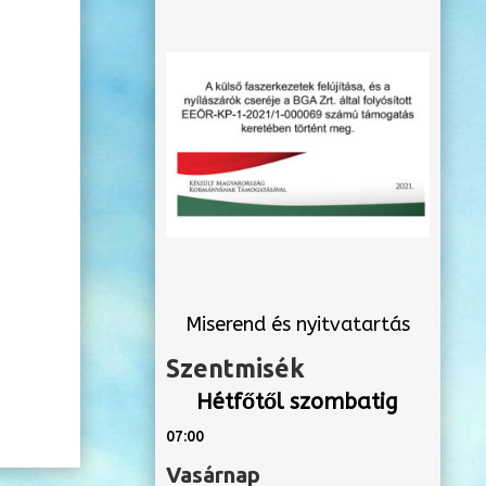
Miserend és nyitvatartás
Szentmisék
Hétfőtől szombatig
07:00
Vasárnap