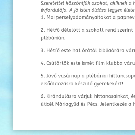
Szeretettel köszöntjük azokat, akiknek a 
évfordulója. A jó Isten áldása legyen élete
Mai perselyadományaitokat a papnevel
Hétfő délelőtt a szokott rend szerin
plébánián.
Hétfő este hat órától bibliaórára vár
Csütörtök este ismét film klubba vár
Jövő vasárnap a plébániai hittancsop
elsőáldozásra készülő gyerekekért!
Kirándulásra várjuk hittanosainkat, 
úticél Máriagyűd és Pécs. Jelentkezés a h