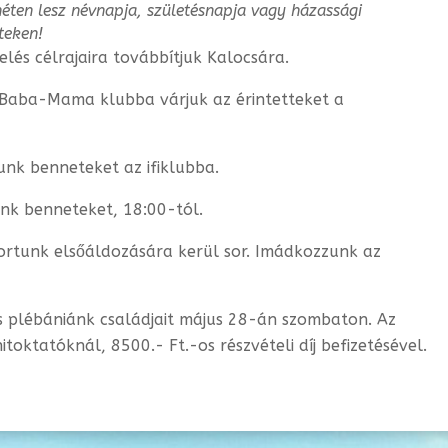
héten lesz névnapja, születésnapja vagy
házassági
teken!
és célrajaira továbbítjuk Kalocsára.
t Baba-Mama klubba várjuk az érintetteket a
unk benneteket az ifiklubba.
unk benneteket, 18:00-tól.
ortunk elsőáldozására kerül sor. Imádkozzunk az
és plébániánk családjait május 28-án szombaton. Az
itoktatóknál, 8500.- Ft.-os részvételi díj befizetésével.