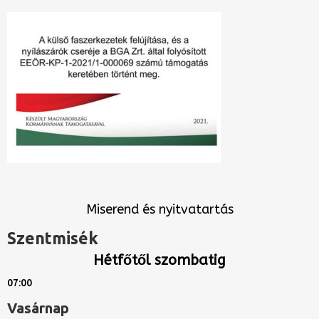
Miserend és nyitvatartás
Szentmisék
Hétfőtől szombatig
07:00
Vasárnap