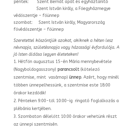
péntek: Szent Bernát apát és egyháztanító
Szent István király, a Főegyházmegye
védőszentje – főünnep
szombat: Szent István király, Magyarország
fővédőszentje – főünnep
Szeretettel köszöntjük azokat, akiknek a héten lesz
névnapja, születésnapja vagy
házassági évfordulója. A
jó Isten áldása legyen életeteken!
Hétfőn augusztus 15-én Mária mennybevétele
(Nagyboldogasszony)
parancsolt
(kötelező
szentmise, mint vasárnap)
ünnep
. Azért, hogy minél
többen ünnepelhessünk, a szentmise este 18:00
órakor kezdődik!
Pénteken 9:00-től 10:00-ig ringató foglalkozás a
plébánia kertjében.
Szombaton délelőtt 10:00 órakor vehetünk részt
az ünnepi szentmisén.