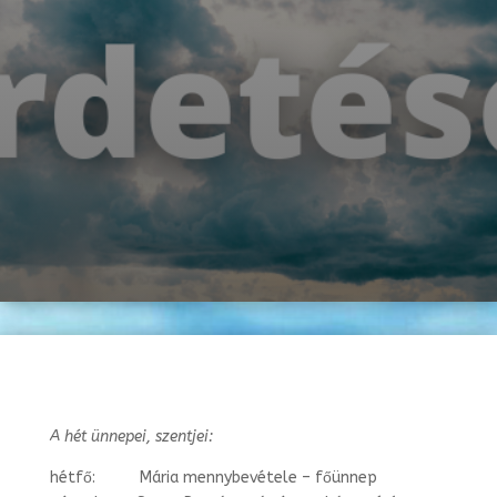
A hét ünnepei, szentjei:
hétfő: Mária mennybevétele – főünnep