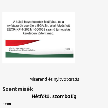
Miserend és nyitvatartás
Szentmisék
Hétfőtől szombatig
07:00