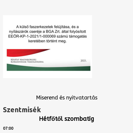
Miserend és nyitvatartás
Szentmisék
Hétfőtől szombatig
07:00