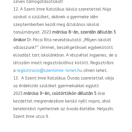
szíves támogatásotokat!
A Szent Imre Katolikus Iskola szeretettel hívja
azokat a szülőket, akiknek a gyermeke idén
szeptemberben kezdi meg általános iskolai
tanulmányait. 2023.
március 8-án, szerdán délután 5
órakor
Dr. Pécsi Rita neveléskutató „Milyen iskolát
válasszunk?” címmel, beszélgetéssel egybekötött
előadást tart iskolánkban. A részvétel ingyenes, de a
létszám miatt regisztrációhoz kötött. Regisztrálni
a
regisztracio@szentimre-kmet.hu
címen lehet.
A Szent Imre Katolikus Óvoda szeretettel várja
az érdeklődő szülőket gyermekükkel együtt
2023.
március 9-én, csütörtökön délután 5
órai
kezdettel megrendezésre kerülő nyílt napra, ahol
betekintést nyerhetnek az óvoda életébe. Helyszín:
Szent Imre utca 9.