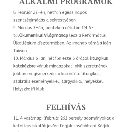
ALKALMI PROGRAMOK
Február 27-én, hétfőn egész napos
szentségimádás a sekrestyében.
Március 3-án, pénteken délután fél 5-
től
Ökumenikus Világimanap
lesz a Református
Újkollégium dísztermében. Az imanap témája idén
Taiwan.
Március 6-án, hétfőn este 6 órától
liturgikus
katekézisre
várjuk mindazokat, akik szeretnének
jobban megismerkedni a különféle liturgikus,
szakrális eseményekkel, tárgyakkal, helyekkel.
Helyszín: ifi klub.
FELHÍVÁS
A vasárnapi (február 26.) persely adományokat a
katolikus iskolák javára fogjuk továbbítani. Kérjük