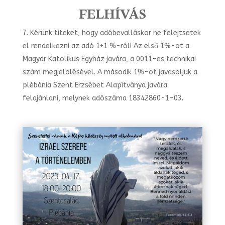
FELHÍVÁS
Kérünk titeket, hogy adóbevalláskor ne felejtsetek
el rendelkezni az adó 1+1 %-ról! Az első 1%-ot a
Magyar Katolikus Egyház javára, a 0011-es technikai
szám megjelölésével. A második 1%-ot javasoljuk a
plébánia Szent Erzsébet Alapítványa javára
felajánlani, melynek adószáma 18342860-1-03
.