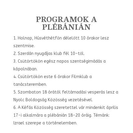
PROGRAMOK A
PLÉBÁNIÁN
Holnap, Húsvéthétfőn délelőtt 10 órakor lesz
szentmise.
Szerdán nyugdíjas klub fél 10-től.
Csütörtökön egész napos szentségimádás a
kápolnában.
Csütörtökön este 6 órakor Filmklub a
tanácsteremben.
Szombaton 18 órától feltámadási vesperás lesz a
Nyolc Boldogság Közösség vezetésével.
A Kéfás Közösség szeretettel vár mindenkit április
17-i alkalmára a plébánián 18-20 óráig. Témánk:
Izrael szerepe a történelemben.