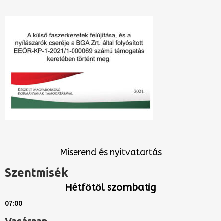
Miserend és nyitvatartás
Szentmisék
Hétfőtől szombatig
07:00
Vasárnap