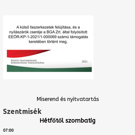
Miserend és nyitvatartás
Szentmisék
Hétfőtől szombatig
07:00