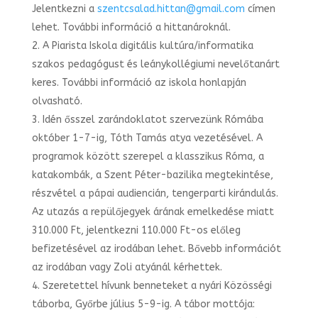
Jelentkezni a
szentcsalad.hittan@gmail.com
címen
lehet. További információ a hittanároknál.
A Piarista Iskola digitális kultúra/informatika
szakos pedagógust és leánykollégiumi nevelőtanárt
keres. További információ az iskola honlapján
olvasható.
Idén ősszel zarándoklatot szervezünk Rómába
október 1-7-ig, Tóth Tamás atya vezetésével. A
programok között szerepel a klasszikus Róma, a
katakombák, a Szent Péter-bazilika megtekintése,
részvétel a pápai audiencián, tengerparti kirándulás.
Az utazás a repülőjegyek árának emelkedése miatt
310.000 Ft, jelentkezni 110.000 Ft-os előleg
befizetésével az irodában lehet. Bővebb információt
az irodában vagy Zoli atyánál kérhettek.
Szeretettel hívunk benneteket a nyári Közösségi
táborba, Győrbe július 5-9-ig. A tábor mottója: