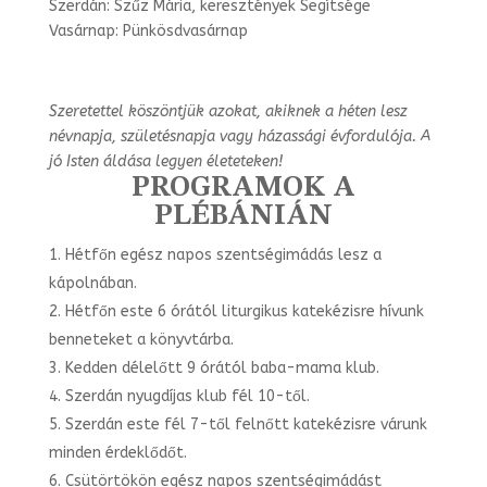
Szerdán: Szűz Mária, keresztények Segítsége
Vasárnap: Pünkösdvasárnap
Szeretettel köszöntjük azokat, akiknek a héten lesz
névnapja, születésnapja vagy
házassági évfordulója. A
jó Isten áldása legyen életeteken!
PROGRAMOK A
PLÉBÁNIÁN
Hétfőn egész napos szentségimádás lesz a
kápolnában.
Hétfőn este 6 órától liturgikus katekézisre hívunk
benneteket a könyvtárba.
Kedden délelőtt 9 órától baba-mama klub.
Szerdán nyugdíjas klub fél 10-től.
Szerdán este fél 7-től felnőtt katekézisre várunk
minden érdeklődőt.
Csütörtökön egész napos szentségimádást