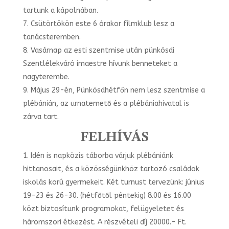
tartunk a kápolnában.
Csütörtökön este 6 órakor filmklub lesz a
tanácsteremben.
Vasárnap az esti szentmise után pünkösdi
Szentlélekváró imaestre hívunk benneteket a
nagyterembe.
Május 29-én, Pünkösdhétfőn nem lesz szentmise a
plébánián, az urnatemető és a plébániahivatal is
zárva tart.
FELHÍVÁS
Idén is napközis táborba várjuk plébániánk
hittanosait, és a közösségünkhöz tartozó családok
iskolás korú gyermekeit. Két turnust tervezünk: június
19-23 és 26-30. (hétfőtől péntekig) 8.00 és 16.00
közt biztosítunk programokat, felügyeletet és
háromszori étkezést. A részvételi díj 20000.- Ft.