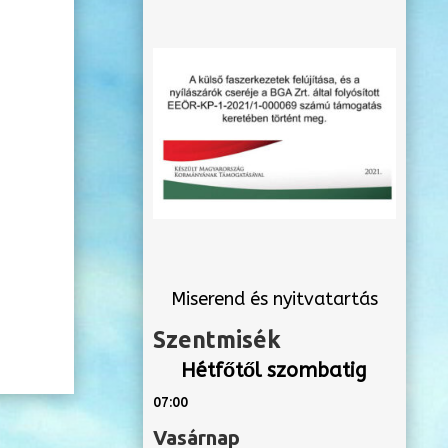
Miserend és nyitvatartás
Szentmisék
Hétfőtől szombatig
07:00
Vasárnap