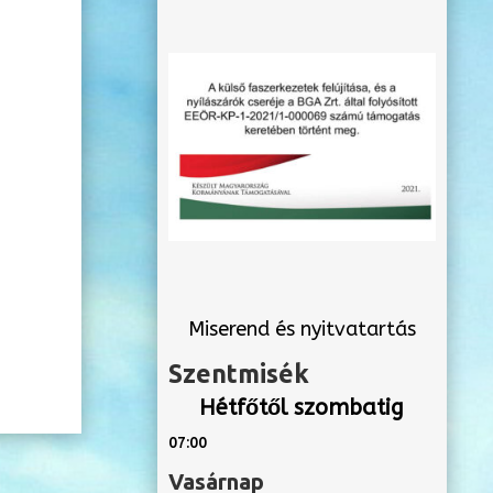
Miserend és nyitvatartás
Szentmisék
Hétfőtől szombatig
07:00
Vasárnap