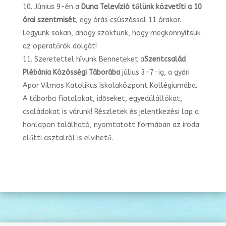
Június 9-én a
Duna Televízió tőlünk közvetíti a 10
órai szentmisét
, egy órás csúszással 11 órakor.
Legyünk sokan, ahogy szoktunk, hogy megkönnyítsük
az operatőrök dolgát!
Szeretettel hívunk Benneteket a
Szentcsalád
Plébánia Közösségi Táborába
július 3-7-ig, a győri
Apor Vilmos Katolikus Iskolaközpont Kollégiumába.
A táborba fiatalokat, időseket, egyedülállókat,
családokat is várunk! Részletek és jelentkezési lap a
honlapon található, nyomtatott formában az iroda
előtti asztalról is elvihető.