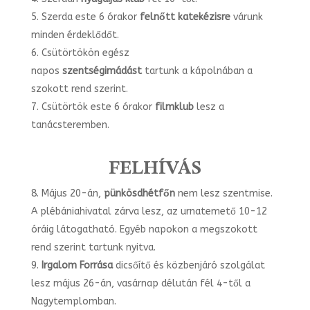
Szerda este 6 órakor
felnőtt katekézisre
várunk
minden érdeklődőt.
Csütörtökön egész
napos
szentségimádást
tartunk a kápolnában a
szokott rend szerint.
Csütörtök este 6 órakor
filmklub
lesz a
tanácsteremben.
FELHÍVÁS
Május 20-án,
pünkösdhétfőn
nem lesz szentmise.
A plébániahivatal zárva lesz, az urnatemető 10-12
óráig látogatható. Egyéb napokon a megszokott
rend szerint tartunk nyitva.
Irgalom Forrása
dicsőítő és közbenjáró szolgálat
lesz május 26-án, vasárnap délután fél 4-től a
Nagytemplomban.