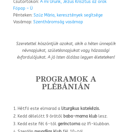
Csütörtökön:
A mi Urunk, Jézus Krisztus az örök
Főpap – Ü
Pénteken:
Szűz Mária, keresztények segítsége
Vasárnap:
Szentháromság vasárnap
Szeretettel köszöntjük azokat, akik a héten ünneplik
névnapjukat, születésnapjukat vagy
házassági
évfordulójukat. A jó Isten áldása legyen életeteken!
PROGRAMOK A
PLÉBÁNIÁN
Hétfő este elmarad a
liturgikus katekézis.
Kedd délelőtt 9 órától
baba-mama klub
lesz.
Kedd este fél 6-tól
gerinctorna
az Ifi-klubban.
Szerdán
nyugdíjas klub
fél 10-től.