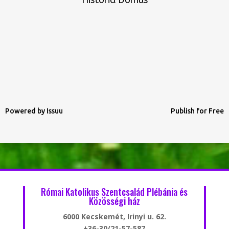
Historia Domus
Powered by
Issuu
Publish for Free
Római Katolikus Szentcsalád Plébánia és
Közösségi ház
6000 Kecskemét, Irinyi u. 62.
+36-30/21-57-587