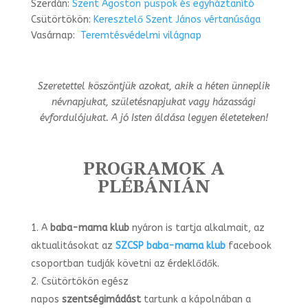
Szerdán:
Szent Ágoston püspök és egyháztanító
Csütörtökön:
Keresztelő Szent János vértanúsága
Vasárnap:
Teremtésvédelmi világnap
Szeretettel köszöntjük azokat, akik a héten ünneplik
névnapjukat, születésnapjukat vagy
házassági
évfordulójukat. A jó Isten áldása legyen életeteken!
PROGRAMOK A
PLÉBÁNIÁN
A
baba-mama klub
nyáron is tartja alkalmait, az
aktualitásokat az
SZCSP baba-mama klub
facebook
csoportban tudják követni az érdeklődők.
Csütörtökön egész
napos
szentségimádást
tartunk a kápolnában a