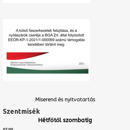
Miserend és nyitvatartás
Szentmisék
Hétfőtől szombatig
07:00