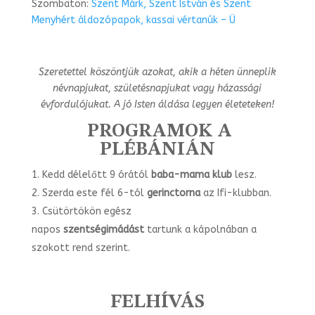
Szombaton:
Szent Márk, Szent István és Szent
Menyhért áldozópapok, kassai vértanúk – Ü
Szeretettel köszöntjük azokat, akik a héten ünneplik
névnapjukat, születésnapjukat vagy
házassági
évfordulójukat. A jó Isten áldása legyen életeteken!
PROGRAMOK A
PLÉBÁNIÁN
Kedd délelőtt 9 órától
baba-mama klub
lesz.
Szerda este fél 6-tól
gerinctorna
az Ifi-klubban.
Csütörtökön egész
napos
szentségimádást
tartunk a kápolnában a
szokott rend szerint.
FELHÍVÁS