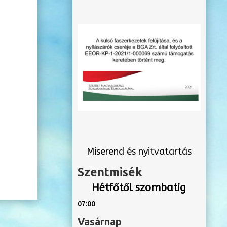
Miserend és nyitvatartás
Szentmisék
Hétfőtől szombatig
07:00
Vasárnap