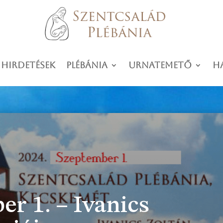
 hirdetések
Plébánia
Urnatemető
H
er 1. – Ivanics