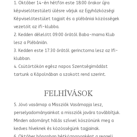
Október 14-én hétfőn este 18:00 órakor újra
képviselőtestületi ülésre várjuk az Egyházközségi
Képviselőtestület tagjait és a plébániai közösségek
vezetőit az ifi-klubba.
Kedden délelőtt 09:00 órától Baba-mama Klub
lesz a Plébánián.
Kedden este 17:30 órától gerinctorna lesz az Ifi-
klubban.
Csütörtökön egész napos Szentségimádást
tartunk a Kápolnában a szokott rend szerint.
FELHÍVÁSOK
Jövő vasárnap a Missziók Vasárnapja lesz,
perselyadományainkat a missziók javára továbbítjuk.
Minden adományt hálás szívvel köszönünk meg a
kedves híveknek és közösségünk tagjainak.
Október hónapban hétköznaponként a reggeli