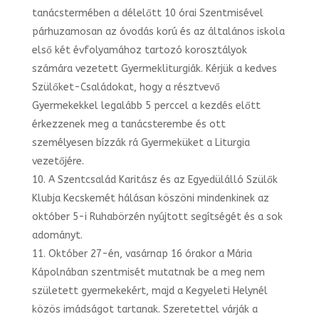
tanácstermében a délelőtt 10 órai Szentmisével
párhuzamosan az óvodás korú és az általános iskola
első két évfolyamához tartozó korosztályok
számára vezetett Gyermekliturgiák. Kérjük a kedves
Szülőket-Családokat, hogy a résztvevő
Gyermekekkel legalább 5 perccel a kezdés előtt
érkezzenek meg a tanácsterembe és ott
személyesen bízzák rá Gyermeküket a Liturgia
vezetőjére.
A Szentcsalád Karitász és az Egyedülálló Szülők
Klubja Kecskemét hálásan köszöni mindenkinek az
október 5-i Ruhabörzén nyújtott segítségét és a sok
adományt.
Október 27-én, vasárnap 16 órakor a Mária
Kápolnában szentmisét mutatnak be a meg nem
született gyermekekért, majd a Kegyeleti Helynél
közös imádságot tartanak. Szeretettel várják a