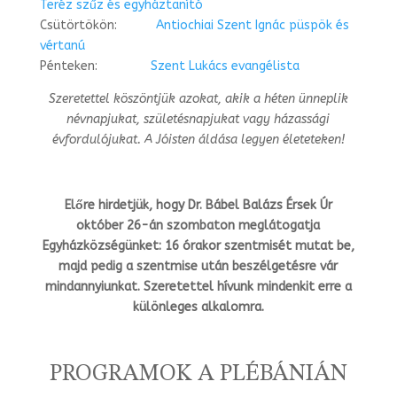
Teréz szűz és egyháztanító
Csütörtökön:
Antiochiai Szent Ignác püspök és
vértanú
Pénteken:
Szent Lukács evangélista
Szeretettel köszöntjük azokat, akik a héten ünneplik
névnapjukat, születésnapjukat vagy házassági
évfordulójukat.
A Jóisten áldása legyen életeteken!
Előre hirdetjük, hogy Dr. Bábel Balázs Érsek Úr
október 26-án szombaton meglátogatja
Egyházközségünket: 16 órakor szentmisét mutat be,
majd pedig a szentmise után beszélgetésre vár
mindannyiunkat. Szeretettel hívunk mindenkit erre a
különleges alkalomra.
PROGRAMOK A PLÉBÁNIÁN