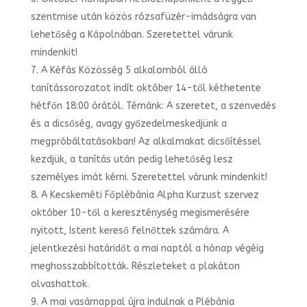
szentmise után közös rózsafüzér-imádságra van
lehetőség a Kápolnában. Szeretettel várunk
mindenkit!
A Kéfás Közösség 5 alkalomból álló
tanítássorozatot indít október 14-től kéthetente
hétfőn 18:00 órától. Témánk: A szeretet, a szenvedés
és a dicsőség, avagy győzedelmeskedjünk a
megpróbáltatásokban! Az alkalmakat dicsőítéssel
kezdjük, a tanítás után pedig lehetőség lesz
személyes imát kérni. Szeretettel várunk mindenkit!
A Kecskeméti Főplébánia Alpha Kurzust szervez
október 10-től a kereszténység megismerésére
nyitott, Istent kereső felnőttek számára. A
jelentkezési határidőt a mai naptól a hónap végéig
meghosszabbították. Részleteket a plakáton
olvashattok.
A mai vasárnappal újra indulnak a Plébánia