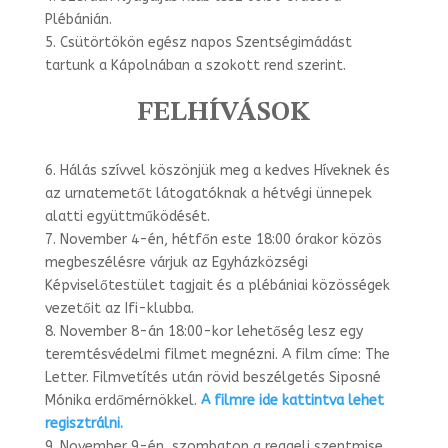
Plébánián.
5. Csütörtökön egész napos Szentségimádást
tartunk a Kápolnában a szokott rend szerint.
FELHÍVÁSOK
6. Hálás szívvel köszönjük meg a kedves Híveknek és
az urnatemetőt látogatóknak a hétvégi ünnepek
alatti együttműködését.
7. November 4-én, hétfőn este 18:00 órakor közös
megbeszélésre várjuk az Egyházközségi
Képviselőtestület tagjait és a plébániai közösségek
vezetőit az Ifi-klubba.
8. November 8-án 18:00-kor lehetőség lesz egy
teremtésvédelmi filmet megnézni. A film címe: The
Letter. Filmvetítés után rövid beszélgetés Siposné
Mónika erdőmérnökkel.
A filmre ide kattintva lehet
regisztrálni.
9. November 9-én, szombaton a reggeli szentmise