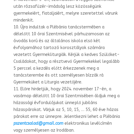
után rózsafűzér-imádság lesz közösségünk
gyermekeiért, fiataljaiért, melyre szeretettel várunk
mindenkit.
10. Újra indultak a Plébánia tanácstermében a
délelőtt 10 órai Szentmisével párhuzamosan az
óvodás korú és az általános iskola első két
évfolyamához tartozó korosztályok számára
vezetett Gyermekliturgiák. Kérjük a kedves Szülőket-
Családokat, hogy a résztvevő Gyermekekkel legalább
5 perccel a kezdés előtt érkezzenek meg a
tanácsterembe és ott személyesen bízzák rá
Gyermeküket a Liturgia vezetőjére.
11. Előre hirdetjük, hogy 2024. november 17-én, a
vasárnap délelőtt 10 órai Szentmisében áldjuk meg a
házassági évfordulójukat ünneplő jubiláns
házaspárokat. Várjuk az 5, 10, 15, … 55, 60 éve házas
párokat erre az ünnepre. Jelentkezni lehet a Plébánia
pszentcsalad@gmail.
com
elektronikus levélcímén
vagy személyesen az Irodában.