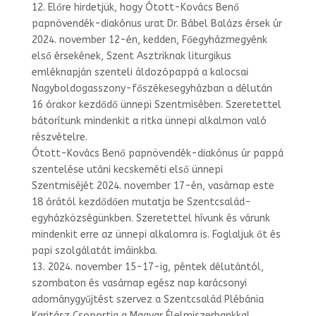
12. Előre hirdetjük, hogy Ótott-Kovács Benő
papnövendék-diakónus urat Dr. Bábel Balázs érsek úr
2024. november 12-én, kedden, Főegyházmegyénk
első érsekének, Szent Asztriknak liturgikus
emléknapján szenteli áldozópappá a kalocsai
Nagyboldogasszony-
főszékesegyházban a délután
16 órakor kezdődő ünnepi Szentmisében. Szeretettel
bátorítunk mindenkit a ritka ünnepi alkalmon való
részvételre.
Ótott-Kovács Benő papnövendék-diakónus úr pappá
szentelése utáni kecskeméti első ünnepi
Szentmiséjét 2024. november 17-én, vasárnap este
18 órától kezdődően mutatja be Szentcsalád-
egyházközségünkben. Szeretettel hívunk és várunk
mindenkit erre az ünnepi alkalomra is. Foglaljuk őt és
papi szolgálatát imáinkba.
13. 2024. november 15-17-ig, péntek délutántól,
szombaton és vasárnap egész nap karácsonyi
adománygyűjtést szervez a Szentcsalád Plébánia
Karitász Csoportja a Magyar Élelmiszerbankkal