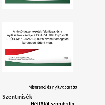
Miserend és nyitvatartás
Szentmisék
Hétfőtől szombatig