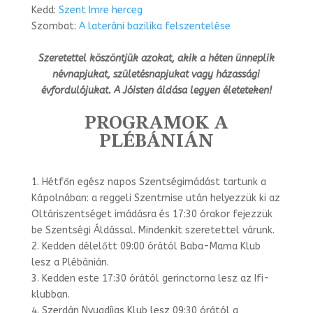
Kedd:
Szent Imre herceg
Szombat:
A lateráni bazilika felszentelése
Szeretettel köszöntjük azokat, akik a héten ünneplik
névnapjukat, születésnapjukat vagy házassági
évfordulójukat.
A Jóisten áldása legyen életeteken!
PROGRAMOK A
PLÉBÁNIÁN
1. Hétfőn egész napos Szentségimádást tartunk a
Kápolnában: a reggeli Szentmise után helyezzük ki az
Oltáriszentséget imádásra és 17:30 órakor fejezzük
be Szentségi Áldással. Mindenkit szeretettel várunk.
2. Kedden délelőtt 09:00 órától Baba-Mama Klub
lesz a Plébánián.
3. Kedden este 17:30 órától gerinctorna lesz az Ifi-
klubban.
4. Szerdán Nyugdíjas Klub lesz 09:30 órától a