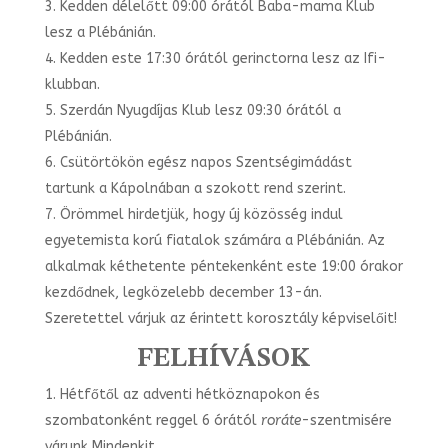
Kedden délelőtt 09:00 órától Baba-mama Klub
lesz a Plébánián.
Kedden este 17:30 órától gerinctorna lesz az Ifi-
klubban.
Szerdán Nyugdíjas Klub lesz 09:30 órától a
Plébánián.
Csütörtökön egész napos Szentségimádást
tartunk a Kápolnában a szokott rend szerint.
Örömmel hirdetjük, hogy új közösség indul
egyetemista korú fiatalok számára a Plébánián. Az
alkalmak kéthetente péntekenként este 19:00 órakor
kezdődnek, legközelebb december 13-án.
Szeretettel várjuk az érintett korosztály képviselőit!
FELHÍVÁSOK
Hétfőtől az adventi hétköznapokon és
szombatonként reggel 6 órától
roráte
-szentmisére
várunk Mindenkit.