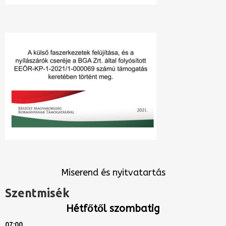
Miserend és nyitvatartás
Szentmisék
Hétfőtől szombatig
07:00