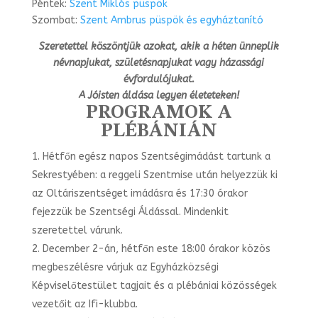
Péntek:
Szent Miklós püspök
Szombat:
Szent Ambrus püspök és egyháztanító
Szeretettel köszöntjük azokat, akik a héten ünneplik
névnapjukat, születésnapjukat vagy házassági
évfordulójukat.
A Jóisten áldása legyen életeteken!
PROGRAMOK A
PLÉBÁNIÁN
Hétfőn egész napos Szentségimádást tartunk a
Sekrestyében: a reggeli Szentmise után helyezzük ki
az Oltáriszentséget imádásra és 17:30 órakor
fejezzük be Szentségi Áldással. Mindenkit
szeretettel várunk.
December 2-án, hétfőn este 18:00 órakor közös
megbeszélésre várjuk az Egyházközségi
Képviselőtestület tagjait és a plébániai közösségek
vezetőit az Ifi-klubba.