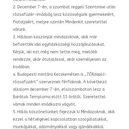
December 7-én, a szombat reggeli Szentmise után
rózsafüzér-imádság lesz közösségünk gyermekeiért,
fiataljaiért, melyre szintén Mindenkit szeretettel
várunk.
Hálásan köszönjük mindazoknak, akik már
befizették idei egyházközségi hozzájárulásukat.
Kérjük, aki ezt még nem tette meg, mielőbb
rendezze, akár átutalással, akár személyesen az
Irodában.
Budapesti mintára Kecskeméten is „
TÉRdeplő
-
rózsafüzért” szerveznek férfiaknak. A következő
alkalom december 7-én, elsőszombaton lesz a
Barátok Temploma előtt 15 órától. Szeretettel
várnak minden imádkozni vágyót.
Hálás köszönetünket fejezzük ki Mindazoknak, akik
ezzel a hétvégével kapcsolatban szolgálatukkal,
munkájukkal, adományaikkal vagy ajándékaikkal