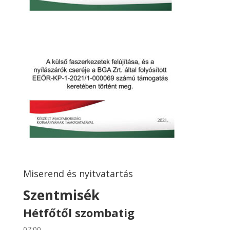
Miserend és nyitvatartás
Szentmisék
Hétfőtől szombatig
07:00