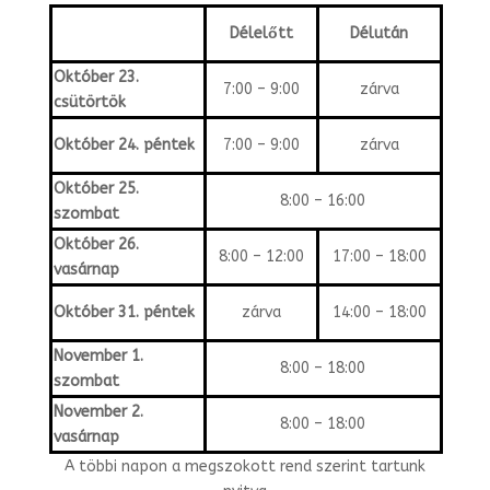
Délelőtt
Délután
Október 23.
7:00 – 9:00
zárva
csütörtök
Október 24. péntek
7:00 – 9:00
zárva
Október 25.
8:00 – 16:00
szombat
Október 26.
8:00 – 12:00
17:00 – 18:00
vasárnap
Október 31. péntek
zárva
14:00 – 18:00
November 1.
8:00 – 18:00
szombat
November 2.
8:00 – 18:00
vasárnap
A többi napon a megszokott rend szerint tartunk