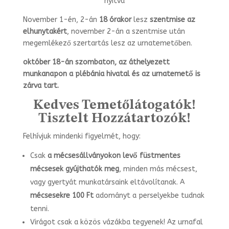
nyitva
November 1-én, 2-án
18 órakor
lesz
szentmise
az
elhunytakért
, november 2-án a szentmise után
megemlékező szertartás lesz az urnatemetőben.
október 18-án szombaton, az áthelyezett
munkanapon a plébánia hivatal és az urnatemető is
zárva tart.
Kedves Temetőlátogatók!
T
isztelt Hozzátartozók!
Felhívjuk mindenki figyelmét, hogy:
Csak
a mécsesállványokon levő
füstmentes
mécsesek gyújthatók meg
, minden más mécsest,
vagy gyertyát munkatársaink eltávolítanak. A
mécsesekre
100 Ft
adományt a perselyekbe tudnak
tenni.
Virágot csak a közös vázákba tegyenek! Az urnafal