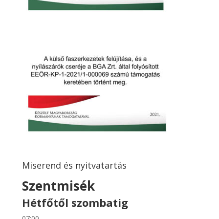
Miserend és nyitvatartás
Szentmisék
Hétfőtől szombatig
07:00