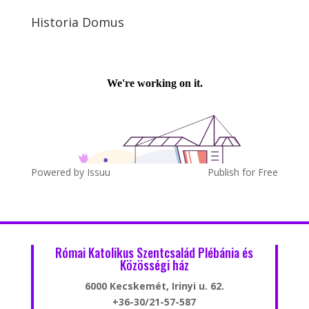
Historia Domus
Powered by
Issuu
Publish for Free
Római Katolikus Szentcsalád Plébánia és
Közösségi ház
6000 Kecskemét, Irinyi u. 62.
+36-30/21-57-587