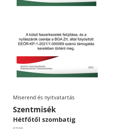
Miserend és nyitvatartás
Szentmisék
Hétfőtől szombatig
07:00