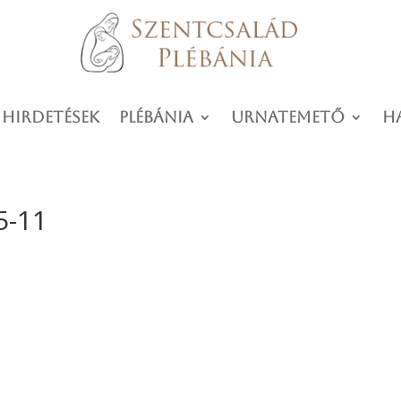
 hirdetések
Plébánia
Urnatemető
H
5-11